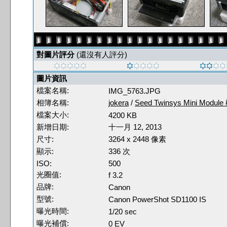
對圖片評分
(還沒有人評分)
圖片資訊
檔案名稱:
IMG_5763.JPG
相簿名稱:
jokera
/
Seed Twinsys Mini Modul
檔案大小:
4200 KB
新增日期:
十一月 12, 2013
尺寸:
3264 x 2448 像素
顯示:
336 次
ISO:
500
光圈值:
f 3.2
品牌:
Canon
型號:
Canon PowerShot SD1100 IS
曝光時間:
1/20 sec
曝光補償:
0 EV