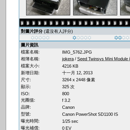
對圖片評分
(還沒有人評分)
圖片資訊
檔案名稱:
IMG_5762.JPG
相簿名稱:
jokera
/
Seed Twinsys Mini Modul
檔案大小:
4216 KB
新增日期:
十一月 12, 2013
尺寸:
3264 x 2448 像素
顯示:
325 次
ISO:
800
光圈值:
f 3.2
品牌:
Canon
型號:
Canon PowerShot SD1100 IS
曝光時間:
1/25 sec
曝光補償:
0 EV