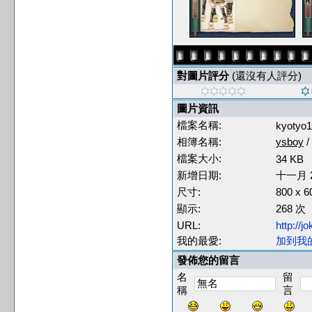
對圖片評分
(還沒有人評分)
圖片資訊
檔案名稱:
kyotyo1
相簿名稱:
ysboy
/
檔案大小:
34 KB
新增日期:
十一月 2
尺寸:
800 x 
顯示:
268 次
URL:
http://
我的最愛:
加到我
發佈您的留言
名
留
稱
言