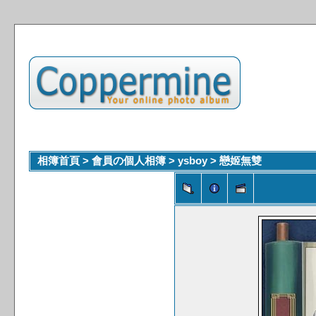
相簿首頁
>
會員の個人相簿
>
ysboy
>
戀姬無雙