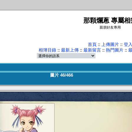
那顆爛蔥 專屬相
親朋好友專用
首頁
::
上傳圖片
::
登
相簿目錄
::
最新上傳
::
最新留言
::
熱門圖片
::
圖片 46/466