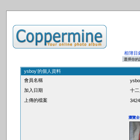
相簿目
ysboy'的個人資料
會員名稱
ysbo
加入日期
十二月
上傳的檔案
3424
瀏覽全