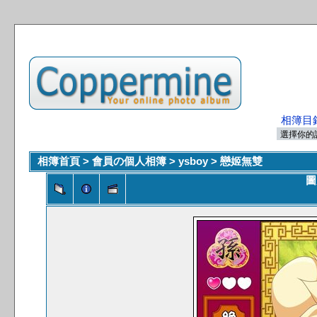
相簿目
相簿首頁
>
會員の個人相簿
>
ysboy
>
戀姬無雙
圖