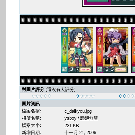
對圖片評分
(還沒有人評分)
圖片資訊
檔案名稱:
c_daikyou.jpg
相簿名稱:
ysboy
/
戀姬無雙
檔案大小:
221 KB
新增日期:
十一月 21, 2006