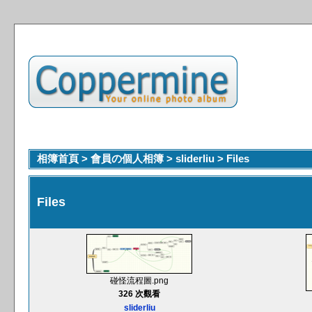
相簿首頁
>
會員の個人相簿
>
sliderliu
>
Files
Files
碰怪流程圖.png
326 次觀看
sliderliu