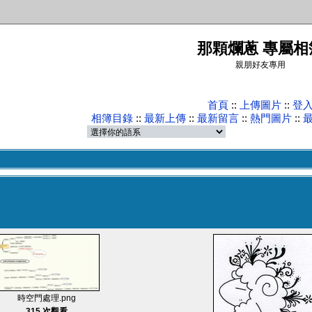
那顆爛蔥 專屬相
親朋好友專用
首頁
::
上傳圖片
::
登
相簿目錄
::
最新上傳
::
最新留言
::
熱門圖片
::
時空門處理.png
315 次觀看