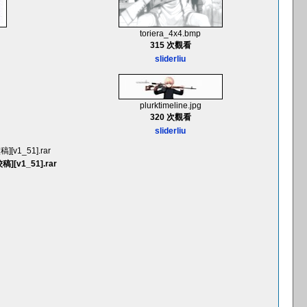
toriera_4x4.bmp
315 次觀看
sliderliu
plurktimeline.jpg
320 次觀看
sliderliu
[v1_51].rar
][v1_51].rar