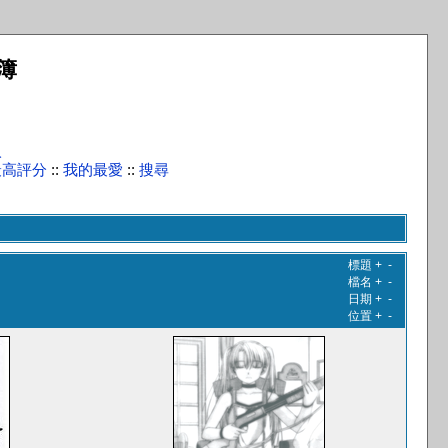
簿
入
最高評分
::
我的最愛
::
搜尋
標題
+
-
檔名
+
-
日期
+
-
位置
+
-