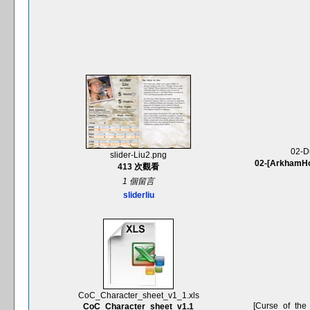
02-D
slider-Liu2.png
02-[ArkhamHo
413 次觀看
1 個留言
sliderliu
CoC_Character_sheet_v1_1.xls
[Curse_of_th
CoC_Character_sheet_v1.1