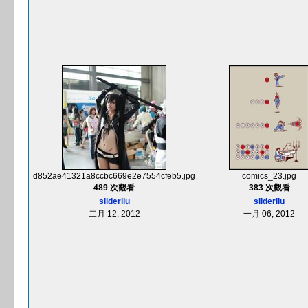
d852ae41321a8ccbc669e2e7554cfeb5.jpg
comics_23.jpg
489 次觀看
383 次觀看
sliderliu
sliderliu
二月 12, 2012
一月 06, 2012