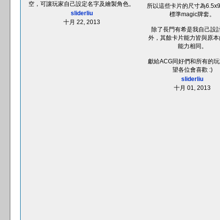
空，可讓玩家自己設定名字及繪製角色。
所以這些卡片的尺寸為6.5x
sliderliu
標準magic牌套。
十月 22, 2013
除了長門有希是我自己設
外，其餘卡片能力皆與原本
能力相同。
獻給ACG同好們和所有的
望各位會喜歡 :)
sliderliu
十月 01, 2013