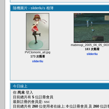
隨機圖片 - sliderliu's 相簿
mabinogi_2005_06_05_003.
183 次觀看
PVCtomomi_all.jpg
sliderliu
173 次觀看
sliderliu
今日線上
你
尚未
登入
目前總共有
5
位註冊會員
最新註冊的會員是: ssc
目前總共有
260
位使用者在線上:
0
位註冊會員 及
260
位訪