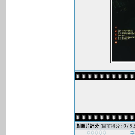
對圖片評分
(目前得分 : 0 / 5