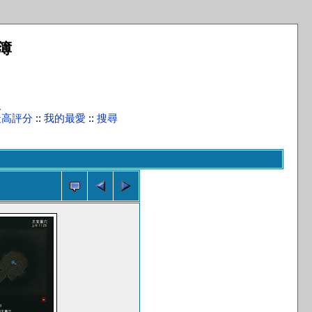
簿
入
最高評分
::
我的最愛
::
搜尋