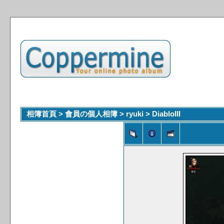
相簿首頁
>
會員の個人相簿
>
ryuki
>
DiabloIII