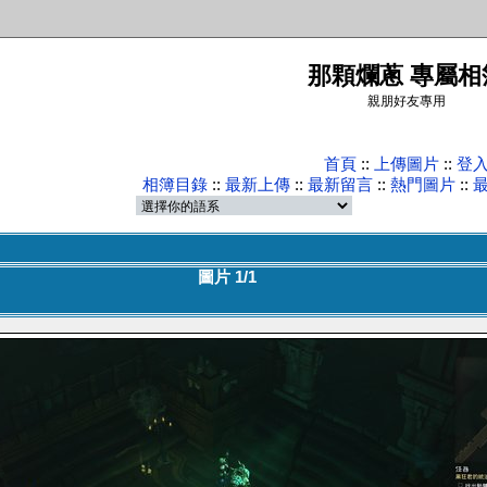
那顆爛蔥 專屬相
親朋好友專用
首頁
::
上傳圖片
::
登
相簿目錄
::
最新上傳
::
最新留言
::
熱門圖片
::
圖片 1/1