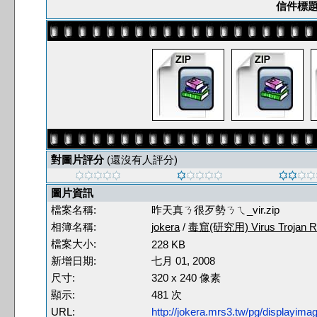
信件標題
對圖片評分
(還沒有人評分)
圖片資訊
檔案名稱:
昨天真ㄋ很歹勢ㄋㄟ_vir.zip
相簿名稱:
jokera
/
毒窟(研究用) Virus Trojan R
檔案大小:
228 KB
新增日期:
七月 01, 2008
尺寸:
320 x 240 像素
顯示:
481 次
URL:
http://jokera.mrs3.tw/pg/displayim