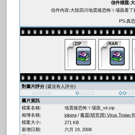
信件標題:
信件內容:大陸四川地震後恐怖ㄎ場面看了
PS:真
對圖片評分
(還沒有人評分)
圖片資訊
檔案名稱:
地震後恐怖ㄎ場面_vir.zip
相簿名稱:
jokera
/
毒窟(研究用) Virus Trojan R
檔案大小:
271 KB
新增日期:
六月 19, 2008