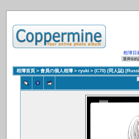
相簿目
相簿首頁
>
會員の個人相簿
>
ryuki
>
(C70) (同人誌) [Rus