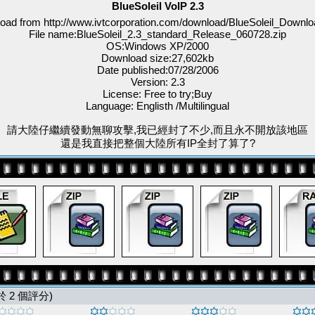
BlueSoleil VoIP 2.3
oad from http://www.ivtcorporation.com/download/BlueSoleil_Downlo
File name:BlueSoleil_2.3_standard_Release_060728.zip
OS:Windows XP/2000
Download size:27,602kb
Date published:07/28/2006
Version: 2.3
License: Free to try;Buy
Language: Englisth /Multilingual
請大陸仔繼續發動無聊攻擊,我已經封了不少,而且永不開放該地區
還是我直接把整個大陸所有IP全封了算了?
 於 2 個評分)