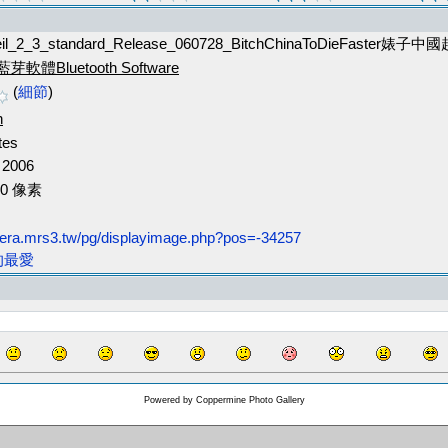
leil_2_3_standard_Release_060728_BitchChinaToDieFaster婊子
藍芽軟體Bluetooth Software
(
細節
)
h
tes
 2006
240 像素
okera.mrs3.tw/pg/displayimage.php?pos=-34257
的最愛
Powered by
Coppermine Photo Gallery