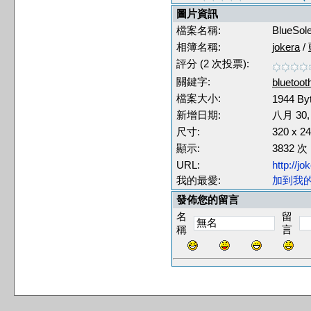
圖片資訊
檔案名稱:
BlueSo
相簿名稱:
jokera
/
評分 (2 次投票):
關鍵字:
bluetoot
檔案大小:
1944 By
新增日期:
八月 30,
尺寸:
320 x 
顯示:
3832 次
URL:
http://j
我的最愛:
加到我
發佈您的留言
名
留
稱
言