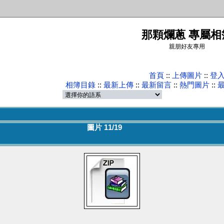
那顆爛蔥 專屬相
親朋好友專用
首頁
::
上傳圖片
::
登
相簿目錄
::
最新上傳
::
最新留言
::
熱門圖片
::
圖片 11/19