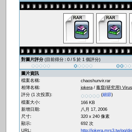
對圖片評分
(目前得分 : 0 / 5 於 1 個評分)
圖片資訊
檔案名稱:
chaoshunvir.rar
相簿名稱:
jokera
/
毒窟(研究用) Virus T
評分 (1 次投票):
(
細節
)
檔案大小:
166 KB
新增日期:
八月 17, 2006
尺寸:
320 x 240 像素
顯示:
692 次
URL:
http://jokera.mrs3.tw/pg/