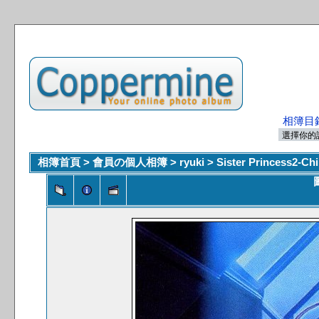
相簿目
相簿首頁
>
會員の個人相簿
>
ryuki
>
Sister Princess2-Ch