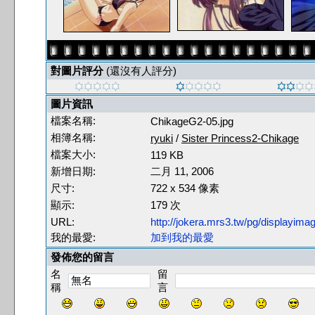
對圖片評分
(還沒有人評分)
圖片資訊
檔案名稱:
ChikageG2-05.jpg
相簿名稱:
ryuki
/
Sister Princess2-Chikage
檔案大小:
119 KB
新增日期:
二月 11, 2006
尺寸:
722 x 534 像素
顯示:
179 次
URL:
http://jokera.mrs3.tw/pg/displayim
我的最愛:
加到我的最愛
發佈您的留言
名
留
稱
言