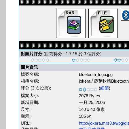
對圖片評分
(目前得分 : 1.7 / 5 於 3 個評分)
圖片資訊
檔案名稱:
bluetooth_logo.jpg
相簿名稱:
jokera
/
藍芽軟體Bluetooth 
評分 (3 次投票):
(
細節
)
檔案大小:
2076 Bytes
新增日期:
一月 25, 2006
尺寸:
140 x 40 像素
顯示:
985 次
URL:
http://jokera.mrs3.tw/pg/