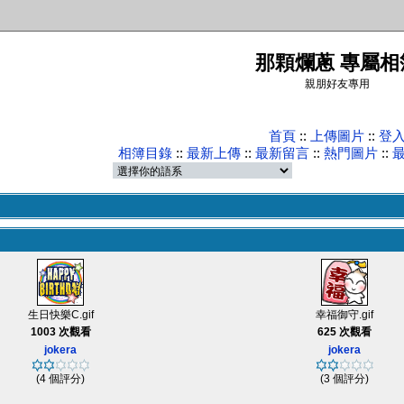
那顆爛蔥 專屬相
親朋好友專用
首頁
::
上傳圖片
::
登
相簿目錄
::
最新上傳
::
最新留言
::
熱門圖片
::
生日快樂C.gif
幸福御守.gif
1003 次觀看
625 次觀看
jokera
jokera
(4 個評分)
(3 個評分)