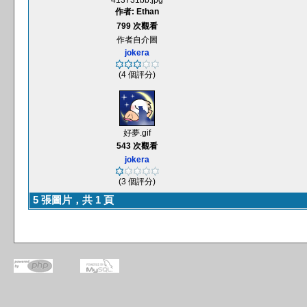
413731bb.jpg
作者: Ethan
799 次觀看
作者自介圖
jokera
(4 個評分)
好夢.gif
543 次觀看
jokera
(3 個評分)
5 張圖片，共 1 頁