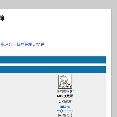
簿
入
最高評分
::
我的最愛
::
搜尋
衝刺運球.gif
608 次觀看
1 個留言
jokera
(4 個評分)