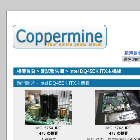
相簿目
相簿首頁
>
測試報告圖
>
Intel DQ45EK ITX主機板
熱門圖片 - Intel DQ45EK ITX主機板
IMG_5754.JPG
IMG_5742.JPG
475 次觀看
473 次觀看
這個I/O擋片,是賣家拿個近似的