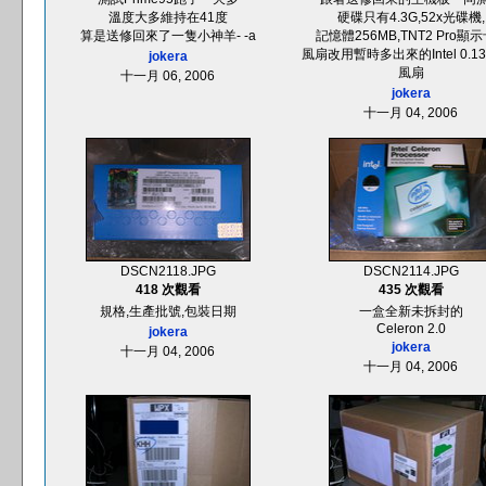
溫度大多維持在41度
硬碟只有4.3G,52x光碟機,
算是送修回來了一隻小神羊- -a
記憶體256MB,TNT2 Pro顯示卡
風扇改用暫時多出來的Intel 0.1
jokera
風扇
十一月 06, 2006
jokera
十一月 04, 2006
DSCN2118.JPG
DSCN2114.JPG
418 次觀看
435 次觀看
規格,生產批號,包裝日期
一盒全新未拆封的
Celeron 2.0
jokera
jokera
十一月 04, 2006
十一月 04, 2006