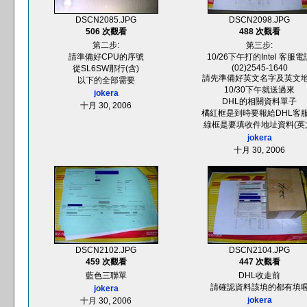
DSCN2085.JPG
DSCN2098.JPG
506 次觀看
488 次觀看
第二步:
第三步:
請準備好CPU的序號
10/26下午打的Intel 客服電
(02)2545-1640
從SL6SW那行(含)
請先準備好英文名字及英文
以下的全部需要
10/30下午就送過來
jokera
DHL的相關資料單子
十月 30, 2006
橘紅框是到時要報給DHL客
綠框是要填收件地址資料(英
jokera
十月 30, 2006
DSCN2102.JPG
DSCN2104.JPG
459 次觀看
447 次觀看
藍色三聯單
DHL收走前
請確認資料該填的都有填
jokera
jokera
十月 30, 2006