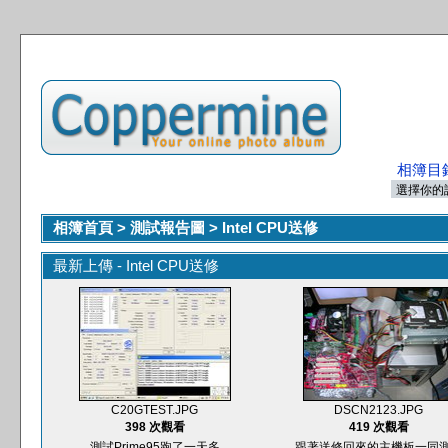
相簿目
相簿首頁
>
測試報告圖
>
Intel CPU送修
最新上傳 - Intel CPU送修
C20GTEST.JPG
DSCN2123.JPG
398 次觀看
419 次觀看
測試Prime95跑了一天多
跟著送修回來的主機板一同