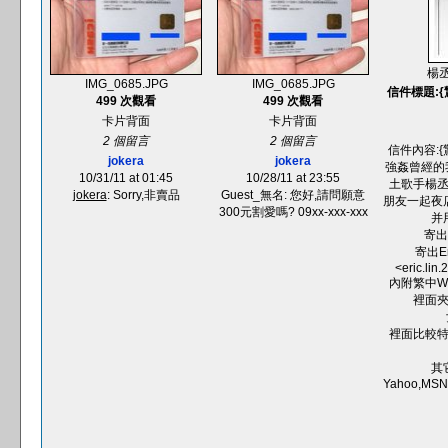
楊丞琳
IMG_0685.JPG
IMG_0685.JPG
信件標題:{
499 次觀看
499 次觀看
卡片背面
卡片背面
2 個留言
2 個留言
信件內容:
jokera
jokera
強姦曾經的
10/31/11 at 01:45
10/28/11 at 23:55
土歌手楊
jokera
: Sorry,非賣品
Guest_無名: 您好,請問願意
朋友一起夜
300元割愛嗎? 09xx-xxx-xxx
并
寄出I
寄出Ema
<eric.li
內附繁中W
裡面
裡面比較
其
Yahoo,MSN