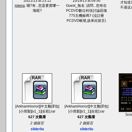
10/21/13 at 23:12
10/19/13 at 09:50
才知道
jokera
: 嗯?有...您是要賣哪一
Guest_無名: 請問...您有在
不過這台F
塊呢?
PCDVD數位科技討論區徵
775主機板嗎? (沒註冊
PCDVD帳號,故來此留言)
[ArkhamHorror][中文翻譯包]
[ArkhamHorror][中文翻譯包]
[小滑製][v1_1][全彩].rar
[小滑製][v1_1][全彩].rar
Scr
627 次觀看
627 次觀看
2 個留言
2 個留言
sliderliu
sliderliu