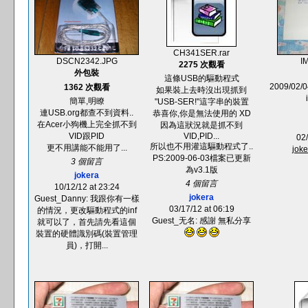
CH341SER.rar
DSCN2342.JPG
I
2275 次觀看
外包裝
這條USB的驅動程式
2009/0
1362 次觀看
如果裝上去時沒出現抓到
簡單,明瞭
"USB-SER!"這字串的裝置
連USB.org都查不到資料..
恭喜你,你是無法使用的 XD
在Acer小狗機上完全抓不到
因為這狀況就是抓不到
VID跟PID
VID,PID...
02/
所以也不用灌這驅動程式了..
更不用講能不能用了...
joke
PS:2009-06-03檔案已更新
3 個留言
為v3.1版
jokera
4 個留言
10/12/12 at 23:24
jokera
Guest_Danny: 我跟你有一樣
03/17/12 at 06:19
的情況，更改驅動程式的inf
Guest_无名: 感謝 無私分享
就可以了，首先請先看這個
裝置的硬體識別碼(裝置管理
員)，打開...