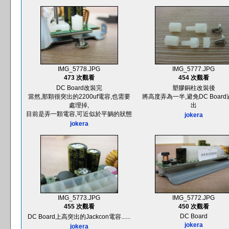
IMG_5778.JPG
IMG_5777.JPG
473 次觀看
454 次觀看
DC Board改裝完
塑膠銅柱改裝後
當然,那顆很突出的2200uf電容,也需要
將高度弄為一半,避免DC Boar
處理掉,
出
目前是弄一顆電容,可近似於平躺的狀態
jokera
jokera
IMG_5773.JPG
IMG_5772.JPG
455 次觀看
450 次觀看
DC Board
DC Board上高突出的Jackcon電容......
jokera
jokera