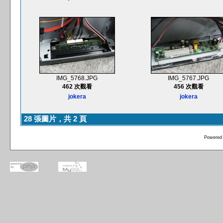
IMG_5768.JPG
IMG_5767.JPG
462 次觀看
456 次觀看
jokera
jokera
28 張圖片，共 2 頁
Powered