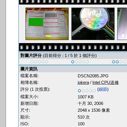
對圖片評分
(目前得分 : 1 / 5 於 1 個評分)
圖片資訊
檔案名稱:
DSCN2085.JPG
相簿名稱:
jokera
/
Intel CPU送修
評分 (1 次投票):
(
細節
)
檔案大小:
1007 KB
新增日期:
十月 30, 2006
尺寸:
2048 x 1536 像素
顯示:
510 次
ISO:
100