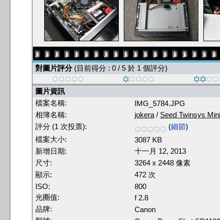
對圖片評分
(目前得分 : 0 / 5 於 1 個評分)
圖片資訊
檔案名稱:
IMG_5784.JPG
相簿名稱:
jokera
/
Seed Twinsys Mi
評分 (1 次投票):
(
細節
)
檔案大小:
3087 KB
新增日期:
十一月 12, 2013
尺寸:
3264 x 2448 像素
顯示:
472 次
ISO:
800
光圈值:
f 2.8
品牌:
Canon